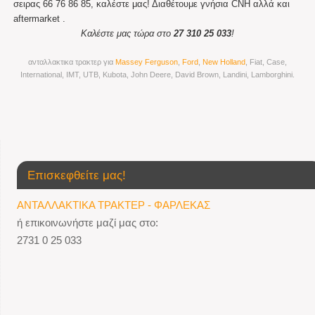
σειρας 66 76 86 85, καλέστε μας! Διαθέτουμε γνήσια CNH αλλά και
aftermarket .
Καλέστε μας τώρα στο
27 310 25 033
!
ανταλλακτικα τρακτερ για
Massey Ferguson
,
Ford
,
New Holland
, Fiat, Case,
International, IMT, UTB, Kubota, John Deere, David Brown, Landini, Lamborghini.
Επισκεφθείτε μας!
ΑΝΤΑΛΛΑΚΤΙΚΑ ΤΡΑΚΤΕΡ - ΦΑΡΛΕΚΑΣ
ή επικοινωνήστε μαζί μας στο:
2731 0 25 033