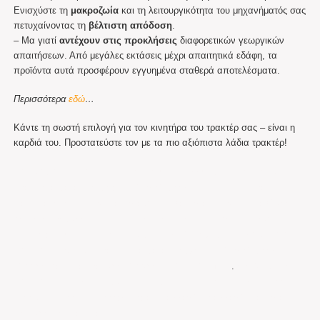
Ενισχύστε τη
μακροζωία
και τη λειτουργικότητα του μηχανήματός σας
πετυχαίνοντας τη
βέλτιστη απόδοση
.
– Μα γιατί
αντέχουν στις προκλήσεις
διαφορετικών γεωργικών
απαιτήσεων. Από μεγάλες εκτάσεις μέχρι απαιτητικά εδάφη, τα
προϊόντα αυτά προσφέρουν εγγυημένα σταθερά αποτελέσματα.
Περισσότερα
εδώ
…
Κάντε τη σωστή επιλογή για τον κινητήρα του τρακτέρ σας – είναι η
καρδιά του. Προστατεύστε τον με τα πιο αξιόπιστα λάδια τρακτέρ!
20w-50 80w-90 10w-30 millers oils λαδια Αγγλίας Millers oils ltd.
Γράσο για καταστροφείς. LHM υγρό φρένων. Dot. Λάδι υδραυλικού.
Λάδι για New holland. Λαδι για same. λαδι για LAndiniΤο καλύτερο
λάδι για τρακτέρ! Μόνο ποιοτικά προϊόντα! πόσο λάδι παίρνει το
τρακτέρ; Τι λάδι παίρνει το τρακτέρ; Ρωτήστε μας! 20w-50 80w-90
10w-30 millers oils. Γράσσο για καταστροφείς. LHM υγρό φρένων.
Μιλλερς λαδι για τρακτερ. Μιλλερσ 20 50 . Multifleet
.
20w-50 80w-90
10w-30 . Λάδια για τρακτέρ Αγγλίας. Λάδι Millers. Λάδι για Massey
Ferguson. Περισσσότερες ώρες από αλλαγή σε αλλαγή! Λάδι για
τρακτερ Ford και Φιατ