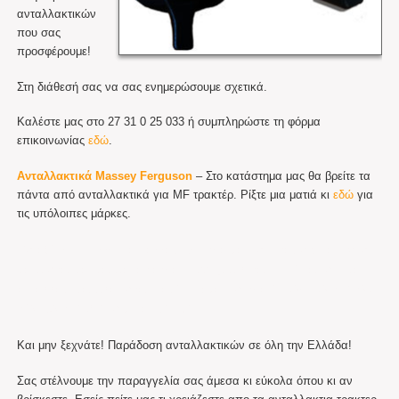
ανταλλακτικών
που σας
προσφέρουμε!
Στη διάθεσή σας να σας ενημερώσουμε σχετικά.
Καλέστε μας στο 27 31 0 25 033 ή συμπληρώστε τη φόρμα
επικοινωνίας
εδώ
.
Ανταλλακτικά Massey Ferguson
– Στο κατάστημα μας θα βρείτε τα
πάντα από ανταλλακτικά για MF τρακτέρ. Ρίξτε μια ματιά κι
εδώ
για
τις υπόλοιπες μάρκες.
Μεταξύ των πολλών ανταλλακτικών για μασσευ τρακτερ, θα βρειτε
και φτερά, μάσκα, φανάρια για massey, φίλτρα, πιστόνια, τεχνικά
ανταλλακτικά, φλασιέρα, διακόπτης μασσευ γιαMF 35x 135 240 253
265 185 240 390 σε μοναδική τιμή
Και μην ξεχνάτε! Παράδοση ανταλλακτικών σε όλη την Ελλάδα!
Σας στέλνουμε την παραγγελία σας άμεσα κι εύκολα όπου κι αν