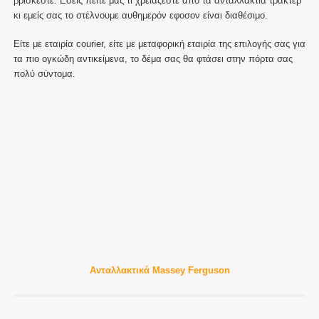
βρίσκεστε. Εσείς πείτε μας τι χρειάζεστε απο τα ανταλλακτια τρακτερ
κι εμείς σας το στέλνουμε αυθημερόν εφοσον είναι διαθέσιμο.
Είτε με εταιρία courier, είτε με μεταφορική εταιρία της επιλογής σας για
τα πιο ογκώδη αντικείμενα, το δέμα σας θα φτάσει στην πόρτα σας
πολύ σύντομα.
Μεταξύ των πολλών ανταλλακτικών για φορδ τρακτερ, θα βρειτε και
διακοπτης massey ferguson – μασσευ 240 μασσευ 165 σε μοναδική
τιμή. Διακοπτης μασσευ φεργκιουσον
ανταλλακτικα για φορντ τρακτερ – τιμη – τιμονι ακρόμπαρα φορντ
φιλτρο υδραυλικου 135 διακοπτης massey ferguson
φλασιερα 240
φλας μασσευ πλατο 240 δισκος παρτικοφ διακοπτες μιζες ψυγεια
φτερωτή Massey. ολα αριστης ποιοτητας και αξιόπιστα. Τα πάντα για
τον αγρότη και τα μηχανήματά του σε εξαιρετικές τιμές. Bepco
Vapormatic AGCO γνησια αλλα και after market
Ανταλλακτικά Massey Ferguson